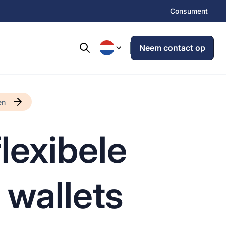
Consument
Neem contact op
en
lexibele
 wallets