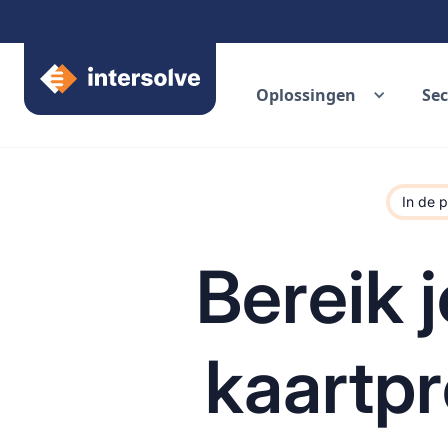
Oplossingen
Se
In de p
Bereik 
kaartpr