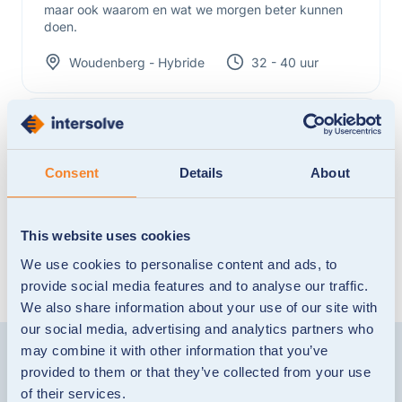
maar ook waarom en wat we morgen beter kunnen
doen.
Woudenberg - Hybride
32 - 40 uur
Application Support
Customer Support
Specialist
Solliciteer nu
Consent
Details
About
Houd grip op een applicatielandschap dat continu in
ontwikkeling is. Als Application Support Specialist
zorg jij dat onze systemen stabiel, betrouwbaar en
This website uses cookies
beschikbaar blijven.
We use cookies to personalise content and ads, to
provide social media features and to analyse our traffic.
Woudenberg - Hybride
36 - 40 uur
We also share information about your use of our site with
our social media, advertising and analytics partners who
may combine it with other information that you’ve
provided to them or that they’ve collected from your use
of their services.